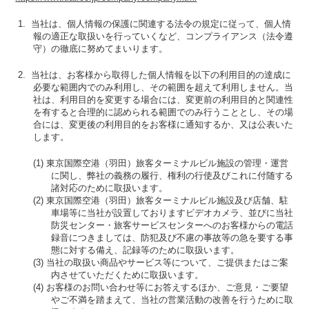
1. 当社は、個人情報の保護に関連する法令の規定に従って、個人情
報の適正な取扱いを行っていくなど、コンプライアンス（法令遵
守）の徹底に努めてまいります。
2. 当社は、お客様から取得した個人情報を以下の利用目的の達成に
必要な範囲内でのみ利用し、その範囲を超えて利用しません。当
社は、利用目的を変更する場合には、変更前の利用目的と関連性
を有すると合理的に認められる範囲でのみ行うこととし、その場
合には、変更後の利用目的をお客様に通知するか、又は公表いた
します。
(1) 東京国際空港（羽田）旅客ターミナルビル施設の管理・運営
に関し、弊社の義務の履行、権利の行使及びこれに付随する
諸対応のために取扱います。
(2) 東京国際空港（羽田）旅客ターミナルビル施設及び店舗、駐
車場等に当社が設置しておりますビデオカメラ、並びに当社
防災センター・旅客サービスセンターへのお客様からの電話
録音につきましては、防犯及び不慮の事故等の急を要する事
態に対する備え、記録等のために取扱います。
(3) 当社の取扱い商品やサービス等について、ご提供またはご案
内させていただくために取扱います。
(4) お客様のお問い合わせ等にお答えするほか、ご意見・ご要望
やご不満を踏まえて、当社の営業活動の改善を行うために取