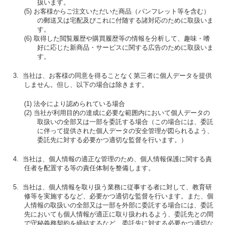
扱います。
(5) お客様からご注文いただいた商品（パンフレット等を含む）
の郵送又は宅配及びこれに付随する諸対応のために取扱いま
す。
(6) 取得した閲覧履歴や購買履歴等の情報を分析して、趣味・嗜
好に応じた新商品・サービスに関する広告のために取扱いま
す。
3. 当社は、お客様の同意を得ることなく第三者に個人データを提供
しません。但し、以下の場合は除きます。
(1) 法令により認められている場合
(2) 当社が利用目的の達成に必要な範囲内において個人データの
取扱いの全部又は一部を委託する場合（この場合には、委託
に伴って提供された個人データの安全管理が図られるよう、
委託先に対する必要かつ適切な監督を行います。）
4. 当社は、個人情報の適正な管理のため、個人情報保護に関する責
任者を配置する等の責任体制を整備します。
5. 当社は、個人情報を取り扱う業務に従事する者に対して、教育研
修等を実施するなど、必要かつ適切な監督を行います。また、個
人情報の取扱いの全部又は一部を外部に委託する場合には、委託
先においても個人情報が適正に取り扱われるよう、委託先との間
で守秘義務契約を締結するなど、委託先に対する必要かつ適切な